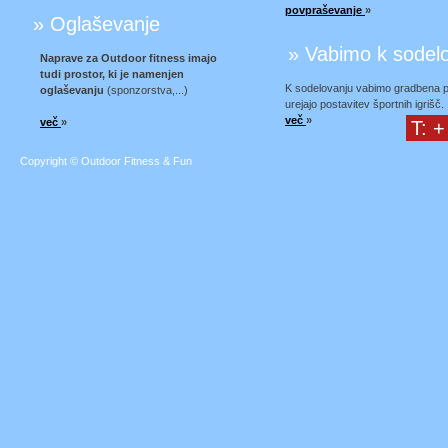
povpraševanje
»
» Oglaševanje
» Vabimo k sodel
Naprave za Outdoor fitness imajo
tudi prostor, ki je namenjen
K sodelovanju vabimo gradbena podj
oglaševanju
(sponzorstva,...)
urejajo postavitev športnih igrišč.
več
»
več
»
T: +
Copyright © Outdoor Fitness & Fun