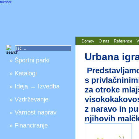
outdoor
Za aktiven
vsakdan
Domov
O nas
Reference
V
Urbana igra
» Športni parki
Predstavljamo
» Katalogi
s privlačninim
» Ideja → Izvedba
za otroke mlaj
visokokakovost
» Vzdrževanje
z naravo in pus
» Varnost naprav
njihovih malč
» Financiranje