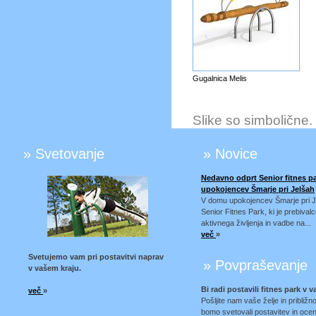
Gugalnica Melis
Slike so simbolične.
» Svetovanje
» Novice
Nedavno odprt Senior fitnes p
upokojencev Šmarje pri Jelšah
V domu upokojencev Šmarje pri Je
Senior Fitnes Park, ki je prebiv
aktivnega življenja in vadbe na...
več
»
Svetujemo vam pri postavitvi naprav
» Povpraševanje
v vašem kraju.
Bi radi postavili fitnes park v
več
»
Pošljite nam vaše želje in približ
bomo svetovali postavitev in oceni