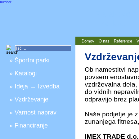
outdoor
Za aktiven
vsakdan
Domov
O nas
Reference
V
Vzdrževanje
» Športni parki
Ob namestitvi napr
» Katalogi
povsem enostavno.
vzdrževalna dela, 
» Ideja → Izvedba
do vidnih nepravi
odpravijo brez plač
» Vzdrževanje
» Varnost naprav
Naše podjetje je z
zunanjega fitnesa
» Financiranje
IMEX TRADE d.o.