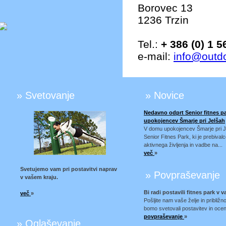
Borovec 13
1236 Trzin
Tel.:
+ 386 (0) 1 5
e-mail:
info@outdo
» Svetovanje
» Novice
Nedavno odprt Senior fitnes p
upokojencev Šmarje pri Jelšah
V domu upokojencev Šmarje pri Je
Senior Fitnes Park, ki je prebiv
aktivnega življenja in vadbe na...
več
»
Svetujemo vam pri postavitvi naprav
» Povpraševanje
v vašem kraju.
Bi radi postavili fitnes park v
več
»
Pošljite nam vaše želje in približ
bomo svetovali postavitev in oceni
povpraševanje
»
» Oglaševanje