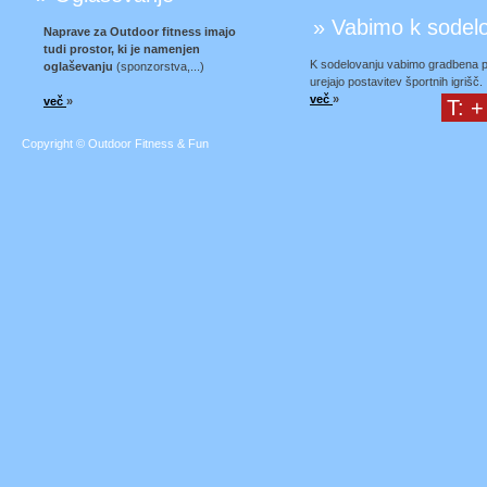
» Vabimo k sodel
Naprave za Outdoor fitness imajo
tudi prostor, ki je namenjen
K sodelovanju vabimo gradbena podj
oglaševanju
(sponzorstva,...)
urejajo postavitev športnih igrišč.
več
»
več
»
T: +
Copyright © Outdoor Fitness & Fun